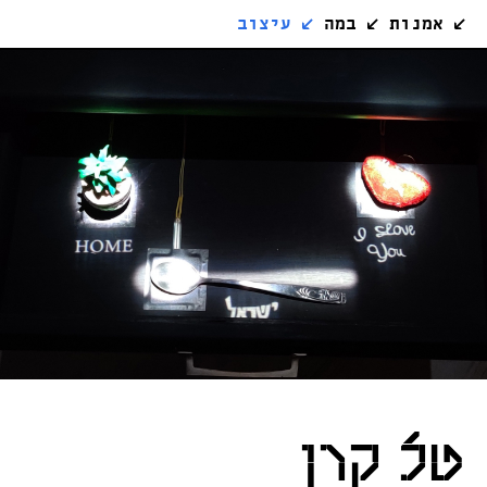
↙
אמנות
↙
במה
↙
עיצוב
טל קרן