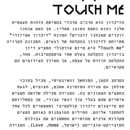
TOUCH ME
הזיכרון הוא מרכיב מרכזי בתפיסת הזהות העצמית
שלנו והוא נתפס כמובן מאליו. אך האם אנחנו
זוכרים שאנחנו זוכרים? המונח "זיכרון אפיזודי"
מתייחס לזיכרון כהקלטה של רגעים. המכונה הקרויה
"Touch me" היא מיזם אורקולי המציע דיון
בזיכרון כהקלטה בעלת שתי פרספקטיבות. מחד,
ההקלטה חוזרת על עצמה, אך מאידך הצירופים הם
אקראיים.
המרחב הקטן, המוחשך והאינטימי, מכיל בתוכו
שולחן עם מגירה המזמינה אתכם, הצופים, לגעת
בחפצים הצפונים בה. המגירה מכילה שלושה חפצים
אישיים שהם בעלי ערך רגשי עבורי, אך בסמליותם
הם מייצגים זיכרון קולקטיבי ומאפשרים לכל אחד
להתחבר אליהם. המילים המוצפנות באותם חפצים
מקדדות ערכים מהותיים המסמנים את גבולות
הסובייקט-אובייקט (ישראל, Love ,Home). המגירה